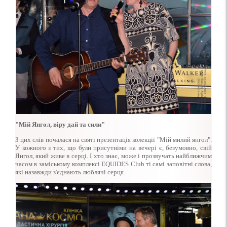
"Мій Янгол, віру дай та сили"
З цих слів почалася на святі презентація колекції "Мій милий янгол".
У кожного з тих, що були присутніми на вечері є, безумовно, свій
Янгол, який живе в серці. І хто знає, може і прозвучать найближчим
часом в заміському комплексі EQUIDES Club ті самі заповітні слова,
які назавжди з'єднають люблячі серця.