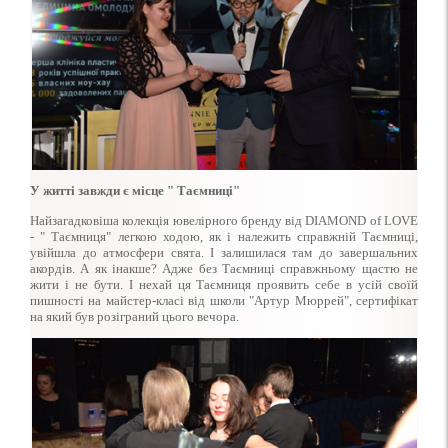
У житті завжди є місце " Таємниці"
Найзагадковіша колекція ювелірного бренду від DIAMOND of LOVE
- " Таємниця" легкою ходою, як і належить справжній Таємниці,
увійшла до атмосфери свята. І залишилася там до завершальних
акордів. А як інакше? Адже без Таємниці справжньому щастю не
жити і не бути. І нехай ця Таємниця проявить себе в усій своїй
пишності на майстер-класі від школи "Артур Мюррей", сертифікат
на який був розіграний цього вечора.