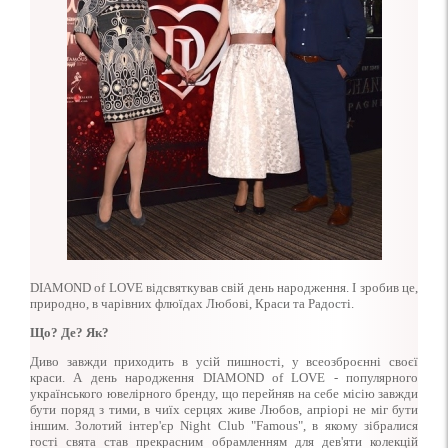
DIAMOND of LOVE відсвяткував свій день народження. І зробив це,
природно, в чарівних флюїдах Любові, Краси та Радості.
Що? Де? Як?
Диво завжди приходить в усій пишності, у всеозброєнні своєї
краси. А день народження DIAMOND of LOVE - популярного
українського ювелірного бренду, що перейняв на себе місію завжди
бути поряд з тими, в чиїх серцях живе Любов, апріорі не міг бути
іншим. Золотий інтер'єр Night Club "Famous", в якому зібралися
гості свята став прекрасним обрамленням для дев'яти колекцій