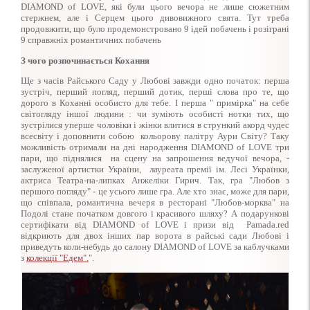
DIAMOND of LOVE, які були цього вечора не лише сюжетним
стержнем, але і Серцем цього дивовижного свята. Тут треба
продовжити, що було продемонстровано 9 ідей побачень і розіграні
9 справжніх романтичних побачень
З чого розпочинається Кохання
Ще з часів Райського Саду у Любові завжди одно початок: перша
зустріч, перший погляд, перший дотик, перші слова про те, що
дорого в Коханні особисто для тебе. І перша " примірка" на себе
світогляду іншої людини : чи зуміють особисті нотки тих, що
зустрілися уперше чоловіки і жінки влитися в стрункий акорд чудес
всесвіту і доповнити собою кольорову палітру Аури Світу? Таку
можливість отримали на дні народження DIAMOND of LOVE три
пари, що піднялися на сцену на запрошення ведучої вечора, -
заслуженої артистки України, лауреата премії ім. Лесі Українки,
актриса Театра-на-липках Анжеліки Гирич. Так, гра "Любов з
першого погляду" - це усього лише гра. Але хто знає, може для пари,
що співпала, романтична вечеря в ресторані "Любов-морква" на
Подолі стане початком довгого і красивого шляху? А подарункові
сертифікати від DIAMOND of LOVE і призи від Pamada.red
відкриють для двох інших пар ворота в райські сади Любові і
приведуть коли-небудь до салону DIAMOND of LOVE за каблучками
з
колекції "Едем".
".