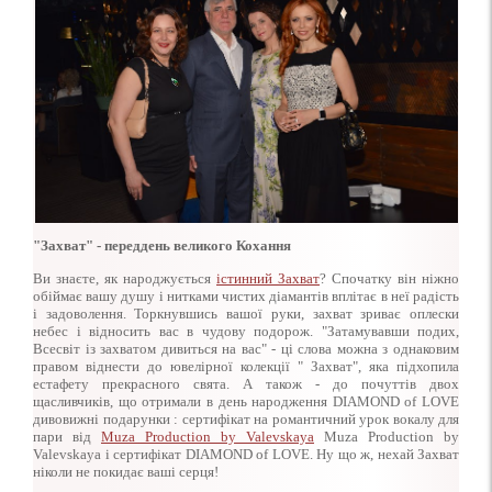
"Захват" - переддень великого Кохання
Ви знаєте, як народжується
істинний Захват
? Спочатку він ніжно
обіймає вашу душу і нитками чистих діамантів вплітає в неї радість
і задоволення. Торкнувшись вашої руки, захват зриває оплески
небес і відносить вас в чудову подорож. "Затамувавши подих,
Всесвіт із захватом дивиться на вас" - ці слова можна з однаковим
правом віднести до ювелірної колекції " Захват", яка підхопила
естафету прекрасного свята. А також - до почуттів двох
щасливчиків, що отримали в день народження DIAMOND of LOVE
дивовижні подарунки : сертифікат на романтичний урок вокалу для
пари від
Muza Production by Valevskaya
Muza Production by
Valevskaya і сертифікат DIAMOND of LOVE. Ну що ж, нехай Захват
ніколи не покидає ваші серця!