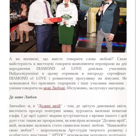
А ви впевнені, що вмієте говорити слова любові? Свою
майстерність в мистецтві говорити компліменти перевірили на дні
народження DIAMOND of LOVE декілька учасників.
Найдосвідченіші в цьому отримали в нагороду сертифікат
DIAMOND of LOVE і романтичну прогулянку на лімузині. Не
залишилися без приємних сюрпризів і інші учасники змагання :
уміння говорити на
мові Любові
, ббезумовно, заслуговує нагороди.
Де живе Любов
Звичайно ж, в "
Долині мрій
" - там, де цвітуть дивовижні квіти,
височіють прозорі повітряні замки, пурхають маленькі невагомі
ельфи. І де мрії однієї людини зустрічаються з мріями іншого і цей
дует стає таким же прекрасним, як ювелірна колекція "Долина мрій",
якій, можливо належить стати символом нової любові. "Намалюйте
свою любов"! - запропонувала Арт-студія творчого розвитку і
особистого зростання " АРТОС" переможцям чергового розіграшу.