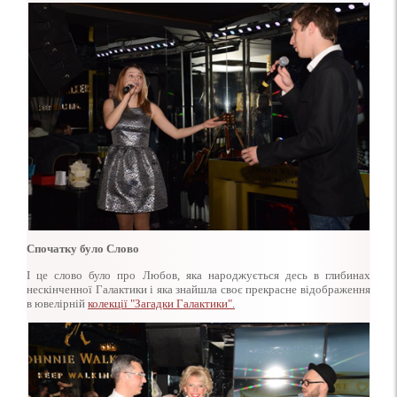
Спочатку було Слово
І це слово було про Любов, яка народжується десь в глибинах
нескінченної Галактики і яка знайшла своє прекрасне відображення
в ювелірній
колекції "Загадки Галактики".