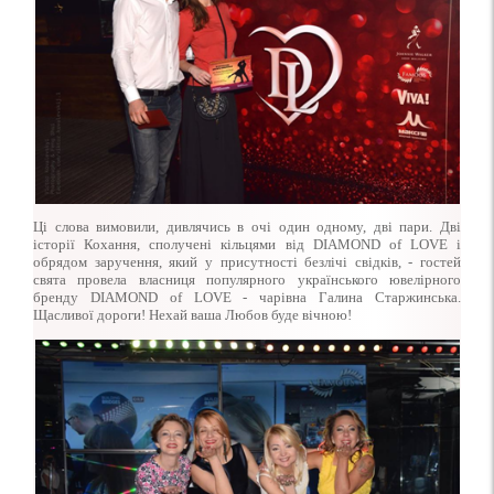
Ці слова вимовили, дивлячись в очі один одному, дві пари. Дві
історії Кохання, сполучені кільцями від DIAMOND of LOVE і
обрядом заручення, який у присутності безлічі свідків, - гостей
свята провела власниця популярного українського ювелірного
бренду DIAMOND of LOVE - чарівна Галина Старжинська.
Щасливої дороги! Нехай ваша Любов буде вічною!