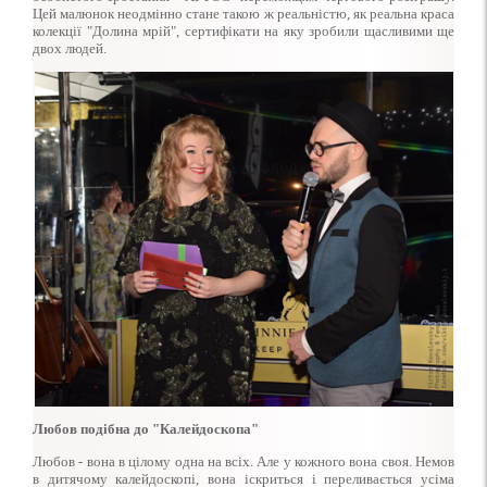
Цей малюнок неодмінно стане такою ж реальністю, як реальна краса
колекції "Долина мрій", сертифікати на яку зробили щасливими ще
двох людей.
Любов подібна до "Калейдоскопа"
Любов - вона в цілому одна на всіх. Але у кожного вона своя. Немов
в дитячому калейдоскопі, вона іскриться і переливається усіма