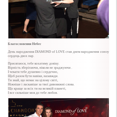
Благословення Небес
День народження DIAMOND of LOVE став днем народження союзу
сердець двох пар.
Присягаюся, тебе кохатиму довіку.
Вірність зберігаючи, ніколи не зраджуючи .
І чекати тебе душевно і сердечно,
Щоб разом бути навіки, назавжди.
Ти знай, що немає на цілому світі,
Ніжніше і ласкавіше за твої дивовижні слова.
Що краще за всіх ти на великій планеті,
І все сильніше моя до тебе любов.