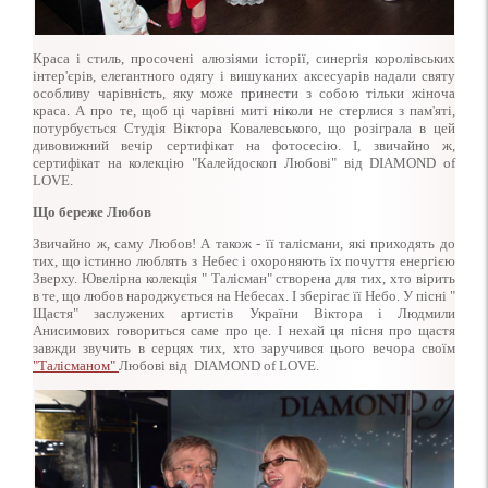
Краса і стиль, просочені алюзіями історії, синергія королівських
інтер'єрів, елегантного одягу і вишуканих аксесуарів надали святу
особливу чарівність, яку може принести з собою тільки жіноча
краса. А про те, щоб ці чарівні миті ніколи не стерлися з пам'яті,
потурбується Студія Віктора Ковалевського, що розіграла в цей
дивовижний вечір сертифікат на фотосесію. І, звичайно ж,
сертифікат на колекцію "Калейдоскоп Любові" від DIAMOND of
LOVE.
Що береже Любов
Звичайно ж, саму Любов! А також - її талісмани, які приходять до
тих, що істинно люблять з Небес і охороняють їх почуття енергією
Зверху. Ювелірна колекція " Талісман" створена для тих, хто вірить
в те, що любов народжується на Небесах. І зберігає її Небо. У пісні "
Щастя" заслужених артистів України Віктора і Людмили
Анисимових говориться саме про це. І нехай ця пісня про щастя
завжди звучить в серцях тих, хто заручився цього вечора своїм
"Талісманом"
Любові від DIAMOND of LOVE.