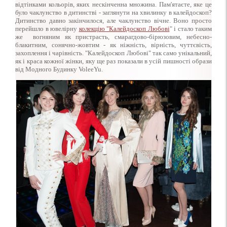
відтінками кольорів, яких нескінченна множина. Пам'ятаєте, яке це
було чаклунство в дитинстві - заглянути на хвилинку в калейдоскоп?
Дитинство давно закінчилося, але чаклунство вічне. Воно просто
перейшло в ювелірну
колекцію "Калейдоскоп Любові
" і стало таким
же вогняним як пристрасть, смарагдово-бірюзовим, небесно-
блакитним, сонячно-жовтим - як ніжність, вірність, чуттєвість,
захоплення і чарівність. "Калейдоскоп Любові" так само унікальний,
як і краса кожної жінки, яку ще раз показали в усій пишності образи
від Модного Будинку VoleeYu.