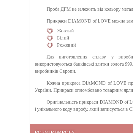
Проба ДГМ не залежить від кольору метал
Прикраси DIAMOND of LOVE можна замовит
Жовтий
Білий
Рожевий
Для виготовлення сплаву, у виро
використовуються банківські злитки золота 999,
виробників Європи.
Кожна прикраса DIAMOND of LOVE прохо
України. Прикраси опломбовано товарним ярли
Оригінальність прикраси DIAMOND of LO
і унікального коду виробу, який записується 
РОЗМІР ВИРОБУ