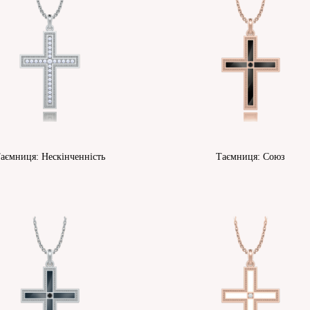
аємниця: Нескінченність
Таємниця: Союз