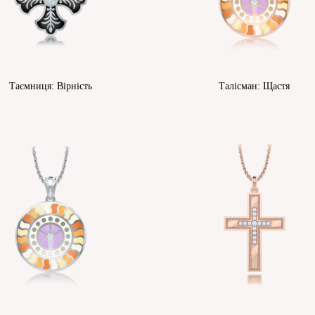
Таємниця: Вірність
Талісман: Щастя