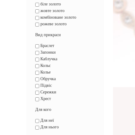
біле золото
жовте золото
комбіноване золото
рожеве золото
Вид прикраси
Браслет
Запонки
Каблучка
Кольє
Колье
Обручка
Підвіс
Сережки
Хрест
Для кого
Для неї
Для нього