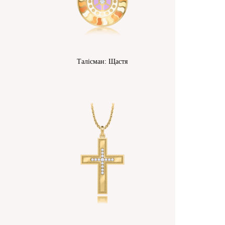
Талісман: Щастя