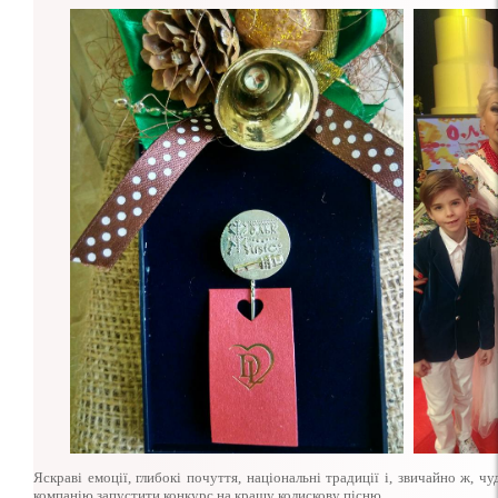
Яскраві емоції, глибокі почуття, національні традиції і, звичайно ж, 
компанію запустити конкурс на кращу колискову пісню.