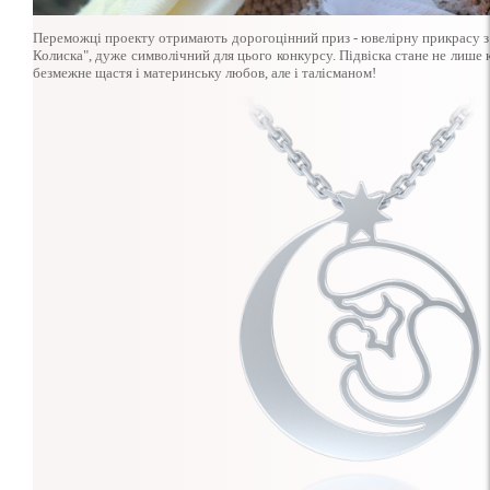
Переможці проекту отримають дорогоцінний приз - ювелірну прикрасу з 
Колиска", дуже символічний для цього конкурсу. Підвіска стане не лиш
безмежне щастя і материнську любов, але і талісманом!