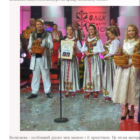
Колискова - особливий діалог між мамою і її крихіткою. Це пісня матери