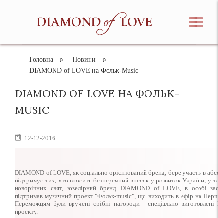
Головна
Новини
DIAMOND of LOVE на Фольк-Music
DIAMOND OF LOVE НА ФОЛЬК-
MUSIC
12-12-2016
DIAMOND of LOVE, як соціально орієнтований бренд, бере участь в абс
підтримує тих, хто вносить безперечний внесок у розвиток України, у 
новорічних свят, ювелірний бренд DIAMOND of LOVE, в особі зас
підтримав музичний проект "Фольк-music", що виходить в ефір на Пер
Переможцям були вручені срібні нагороди - спеціально виготовле
проекту.