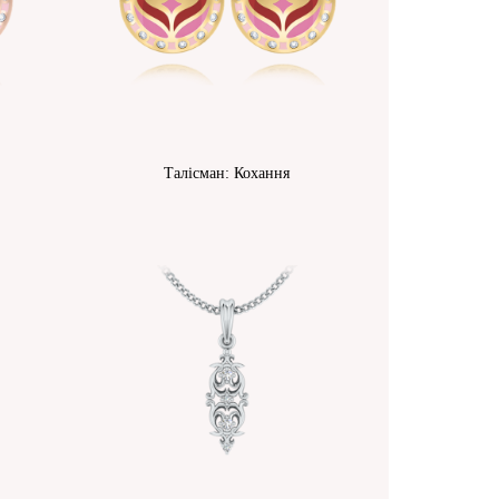
Талісман: Кохання