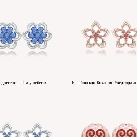
іднесення: Там у небесах
Калейдоскоп Кохання: Увертюра д