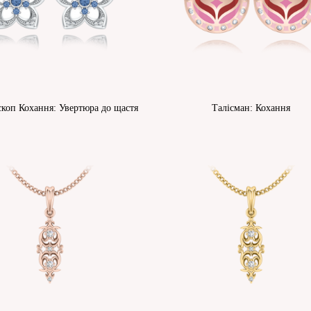
коп Кохання: Увертюра до щастя
Талісман: Кохання