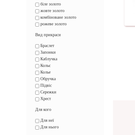
біле золото
жовте золото
комбіноване золото
рожеве золото
Вид прикраси
Браслет
Запонки
Каблучка
Кольє
Колье
Обручка
Підвіс
Сережки
Хрест
Для кого
Для неї
Для нього