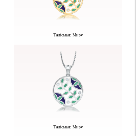
Талісман: Миру
Талісман: Миру