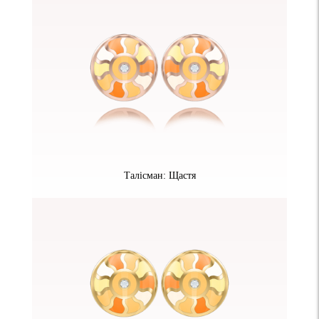
Талісман: Щастя