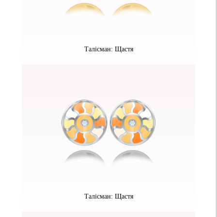
Талісман: Щастя
Талісман: Щастя