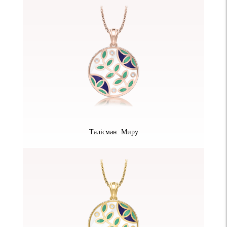
Талісман: Миру