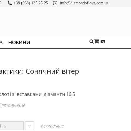
Р
+38 (068) 135 25 25
info@diamondoflove.com.ua
А
НОВИНИ
актики: Сонячний вітер
олоті зі вставками: діаманти 16,5
Детальніше
докладніше
ОБРУЧКИ
КАБЛУЧКИ