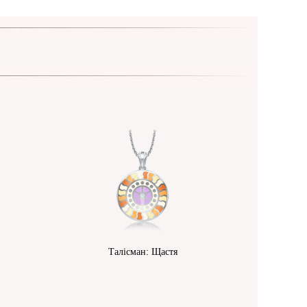
Талісман: Щастя