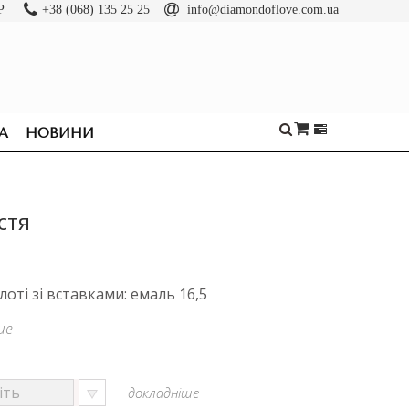
Р
+38 (068) 135 25 25
info@diamondoflove.com.ua
А
НОВИНИ
стя
лоті зі вставками: емаль 16,5
ше
докладніше
ОБРУЧКИ
КАБЛУЧКИ