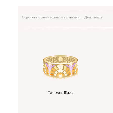
Обручка в білому золоті зі вставками:...
Детальніше
Талісман: Щастя