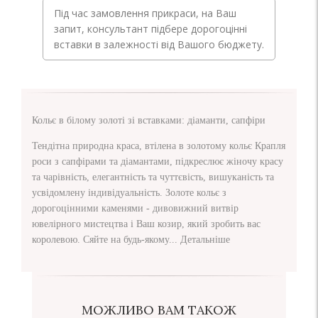
Під час замовлення прикраси, на Ваш
запит, консультант підбере дорогоцінні
вставки в залежності від Вашого бюджету.
Кольє в білому золоті зі вставками: діаманти, сапфіри
Тендітна природна краса, втілена в золотому кольє Крапля
роси з сапфірами та діамантами, підкреслює жіночу красу
та чарівність, елегантність та чуттєвість, вишуканість та
усвідомлену індивідуальність. Золоте кольє з
дорогоцінними каменями - дивовижний витвір
ювелірного мистецтва і Ваш козир, який зробить вас
королевою. Сяйте на будь-якому...
Детальніше
МОЖЛИВО ВАМ ТАКОЖ