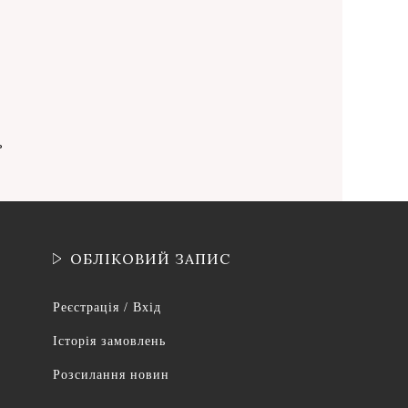
ь
ОБЛІКОВИЙ ЗАПИС
Реєстрація / Вхід
Історія замовлень
Розсилання новин