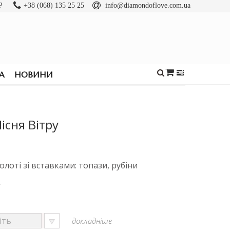
Р
+38 (068) 135 25 25
info@diamondoflove.com.ua
А
НОВИНИ
існя Вітру
олоті зі вставками: топази, рубіни
е
докладніше
ОБРУЧКИ
КАБЛУЧКИ