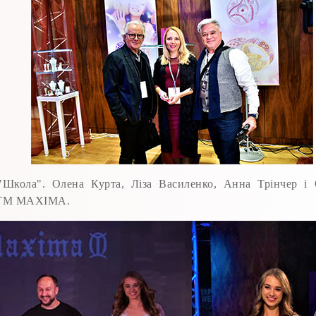
"Школа". Олена Курта, Ліза Василенко, Анна Трінчер і 
х ТМ MAXIMA.