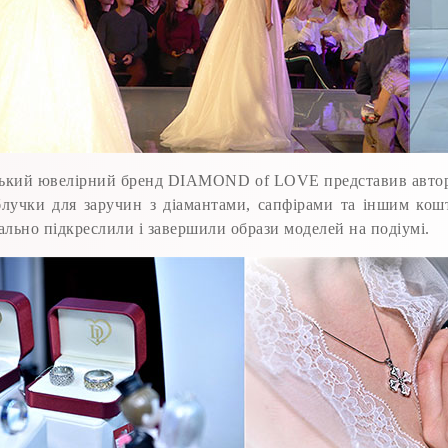
їнський ювелірний бренд DIAMOND of LOVE представив автор
блучки для заручин з діамантами, сапфірами та іншим ко
деально підкреслили і завершили образи моделей на подіумі.