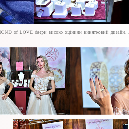
OND of LOVE баєри високо оцінили винятковий дизайн, які