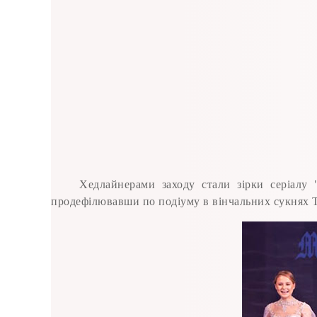
Хедлайнерами заходу стали зірки серіалу 
продефілювавши по подіуму в вінчальних сукня