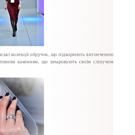
ські колекції обручок, що підкорюють витонченою
штовним камінням, що зачаровують своїм сліпучим