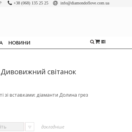
Р
+38 (068) 135 25 25
info@diamondoflove.com.ua
А
НОВИНИ
 Дивовижний світанок
ті зі вставками: діаманти Долина грез
докладніше
ОБРУЧКИ
КАБЛУЧКИ