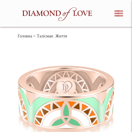
Головна
> Талісман: Життя