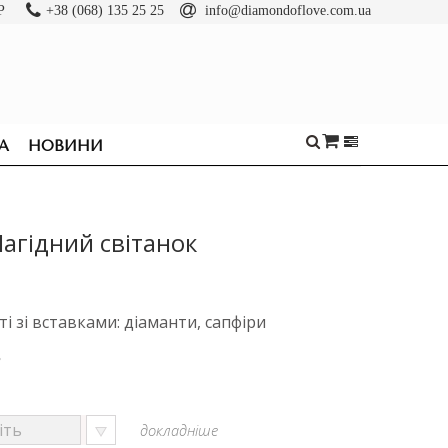
Р
+38 (068) 135 25 25
info@diamondoflove.com.ua
А
НОВИНИ
Лагідний світанок
ті зі вставками: діаманти, сапфіри
е
докладніше
ОБРУЧКИ
КАБЛУЧКИ