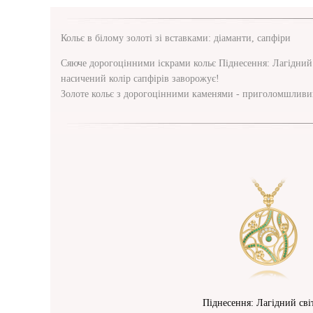
Кольє в білому золоті зі вставками: діаманти, сапфіри
Сяюче дорогоцінними іскрами кольє Піднесення: Лагідний с
насичений колір сапфірів заворожує!
Золоте кольє з дорогоцінними каменями - приголомшливий
Піднесення: Лагідний сві