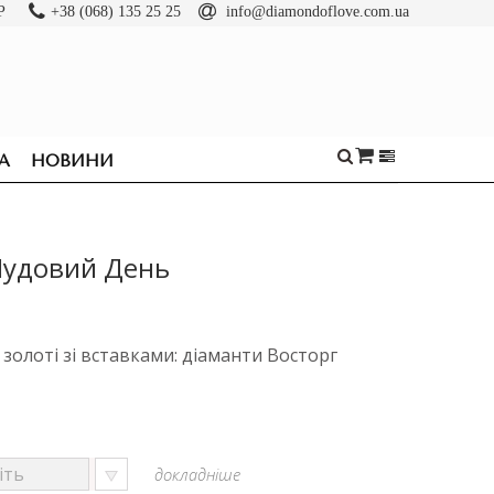
Р
+38 (068) 135 25 25
info@diamondoflove.com.ua
А
НОВИНИ
Чудовий День
золоті зі вставками: діаманти Восторг
докладніше
ОБРУЧКИ
КАБЛУЧКИ