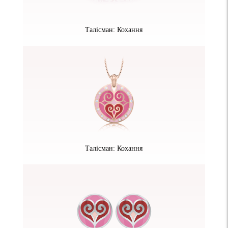
Талісман: Кохання
Талісман: Кохання