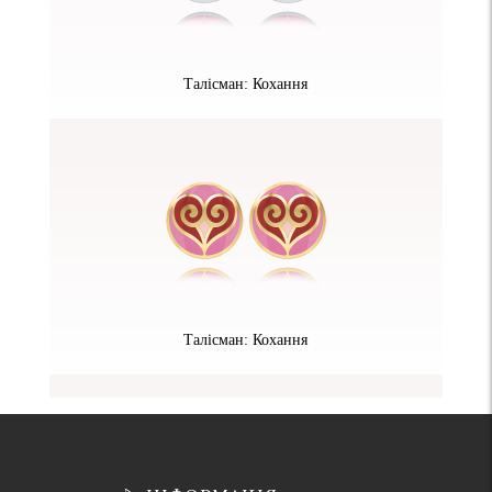
Талісман: Кохання
Талісман: Кохання