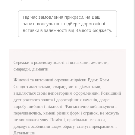
Під час замовлення прикраси, на Ваш
запит, консультант підбере дорогоцінні
вставки в залежності від Вашого бюджету.
Сережки в рожевому золоті зі вставками: аметисти,
смарагди, діаманти
Жіночні та витончені сережки-підвіски Едем: Храм
Сонця з аметистами, смарагдами та діамантами,
виділяються своїм неповторним оформленням. Розкішний
дует рожевого золота і дорогоцінних каменів, додає
виробу глибини і ніжності. Фантастично виблискуючи і
переливаючись, камені різних форм і огранок, не можуть
не хвилювати уяву. Помітні, оригінальні сережки,
додадуть особливий шарм образу, стануть прекрасним...
Детальніше