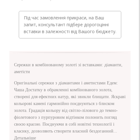
Під час замовлення прикраси, на Ваш
запит, консультант підбере дорогоцінні
вставки в залежності від Вашого бюджету.
Сережки в комбінованому золоті зі вставками: діаманти,
аметісти
Оригінальні сережки з діамантами і аметистами Едем:
Чаша Достатку в обрамленні комбінованого золота,
створені для ефектних натур, які звикли блищати. Яскраві
кольорові камені гармонійно поєднуються з блиском
золота. Градація кольору від світло-лілового до темно-
фіолетового з пурпуровим відтінком полонить погляд
своєю красою. Поєднуючи в собі новітні технології і
класику, дозволяють створити власний бездоганний...
Детальніше