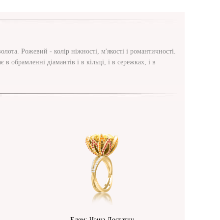
ота. Рожевий - колір ніжності, м'якості і романтичності.
в обрамленні діамантів і в кільці, і в сережках, і в
Едем: Чаша Достатку