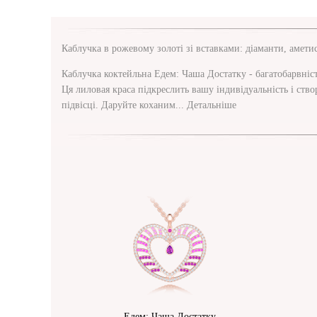
Каблучка в рожевому золоті зі вставками: діаманти, амети
Каблучка коктейльна Едем: Чаша Достатку - багатобарвніст
Ця лиловая краса підкреслить вашу індивідуальність і створ
підвісці. Даруйте коханим...
Детальніше
Едем: Чаша Достатку