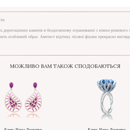
сти
ь дорогоцінних каменів в бездоганному огранюванні з ніжно-рожевого зол
ить особливий образ. Аметист відтінку лісової фіалки прекрасно виглядає 
МОЖЛИВО ВАМ ТАКОЖ СПОДОБАЮТЬСЯ
Едем: Чаша Достатку
Едем: Чаша Достатку