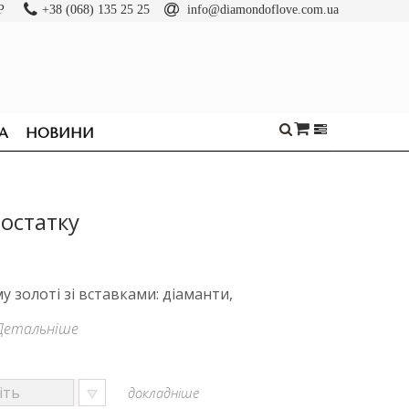
Р
+38 (068) 135 25 25
info@diamondoflove.com.ua
А
НОВИНИ
остатку
 золоті зі вставками: діаманти,
Детальніше
докладніше
ОБРУЧКИ
КАБЛУЧКИ