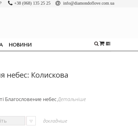
Р
+38 (068) 135 25 25
info@diamondoflove.com.ua
А
НОВИНИ
я небес: Колискова
оті Благословение небес
Детальніше
докладніше
ОБРУЧКИ
КАБЛУЧКИ