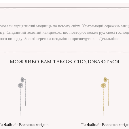
оювали серця тисячі модниць по всьому світу. Ультрамодні сережки-лан
бразу. Спадаючий золотий ланцюжок, що повторює кожен рух своєї господи
ого випадку. Золоті сережки неодмінно призведуть в...
Детальніше
МОЖЛИВО ВАМ ТАКОЖ СПОДОБАЮТЬСЯ
и Файна!: Волошка лагідна
Ти Файна!: Волошка лагід