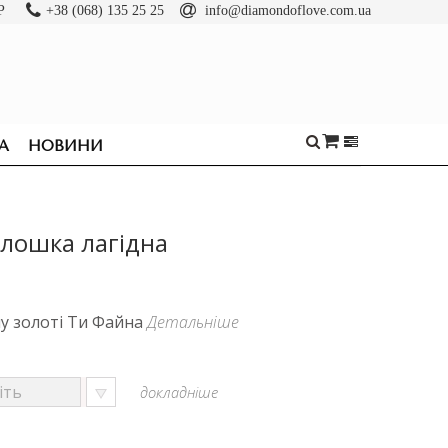
Р
+38 (068) 135 25 25
info@diamondoflove.com.ua
А
НОВИНИ
олошка лагідна
у золоті Ти Файна
Детальніше
докладніше
ОБРУЧКИ
КАБЛУЧКИ