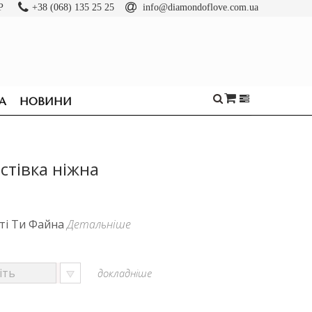
Р
+38 (068) 135 25 25
info@diamondoflove.com.ua
А
НОВИНИ
стівка ніжна
оті Ти Файна
Детальніше
докладніше
ОБРУЧКИ
КАБЛУЧКИ