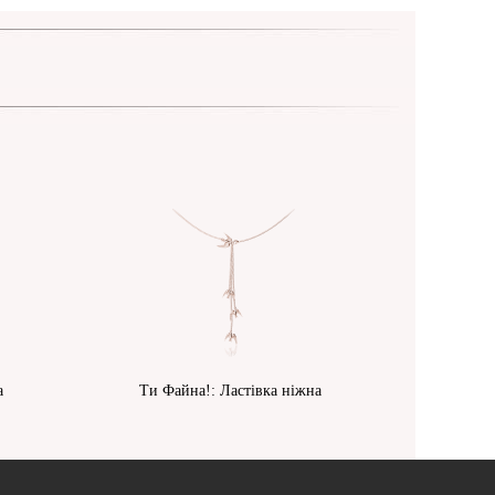
а
Ти Файна!: Ластівка ніжна