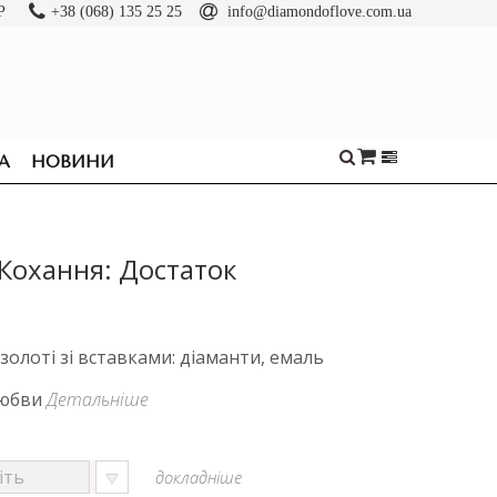
Р
+38 (068) 135 25 25
info@diamondoflove.com.ua
А
НОВИНИ
Кохання: Достаток
олоті зі вставками: діаманти, емаль
Любви
Детальніше
докладніше
ОБРУЧКИ
КАБЛУЧКИ