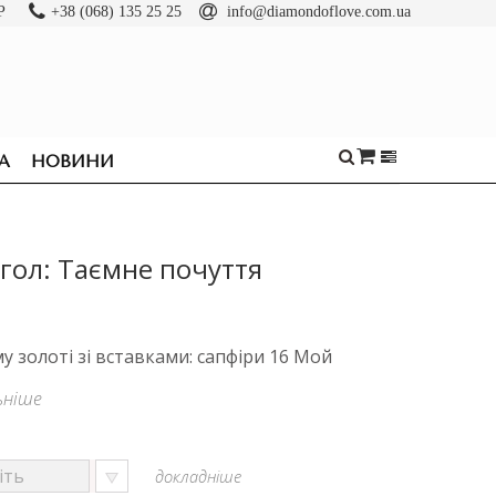
Р
+38 (068) 135 25 25
info@diamondoflove.com.ua
А
НОВИНИ
гол: Таємне почуття
 золоті зі вставками: сапфіри 16 Мой
ьніше
докладніше
ОБРУЧКИ
КАБЛУЧКИ