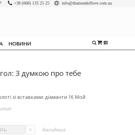
Р
+38 (068) 135 25 25
info@diamondoflove.com.ua
А
НОВИНИ
гол: З думкою про тебе
олоті зі вставками: діаманти 16 Мой
ьніше
докладніше
ОБРУЧКИ
КАБЛУЧКИ