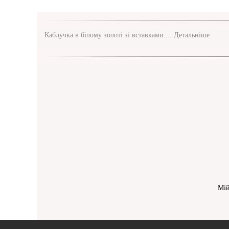
Каблучка в білому золоті зі вставками:...
Детальніше
Мій