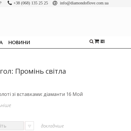
Р
+38 (068) 135 25 25
info@diamondoflove.com.ua
А
НОВИНИ
гол: Промінь світла
олоті зі вставками: діаманти 16 Мой
ьніше
докладніше
ОБРУЧКИ
КАБЛУЧКИ