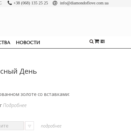
С
+38 (068) 135 25 25
info@diamondoflove.com.ua
СТВА
НОВОСТИ
есный День
ванном золоте со вставками:
рг
Подробнее
подробнее
ОБРУЧАЛЬНЫЕ
КОЛЬЦА