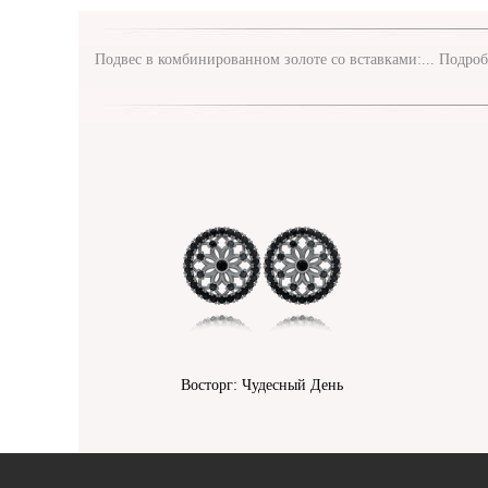
Подвес в комбинированном золоте со вставками:...
Подроб
Восторг: Чудесный День