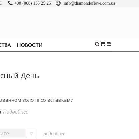
С
+38 (068) 135 25 25
info@diamondoflove.com.ua
СТВА
НОВОСТИ
есный День
ованном золоте со вставками:
рг
Подробнее
подробнее
ОБРУЧАЛЬНЫЕ
КОЛЬЦА