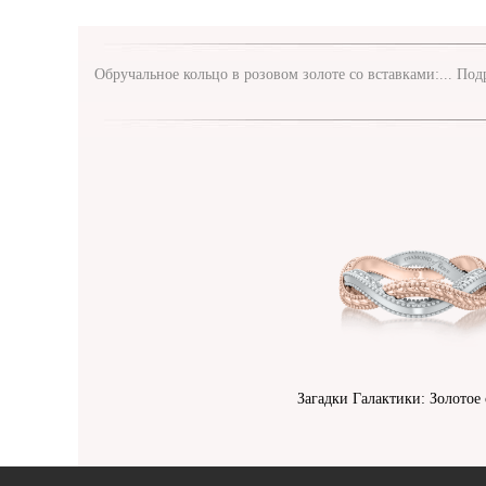
Обручальное кольцо в розовом золоте со вставками:...
Подр
Загадки Галактики: Золотое