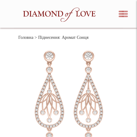
Головна
> Піднесення: Аромат Сонця