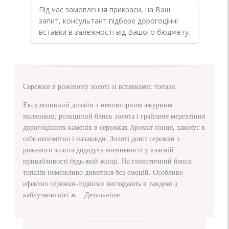
Під час замовлення прикраси, на Ваш
запит, консультант підбере дорогоцінні
вставки в залежності від Вашого бюджету.
Сережки в рожевому золоті зі вставками: топази
Ексклюзивний дизайн з неповторним ажурним
малюнком, розкішний блиск золота і грайливе мерехтіння
дорогоцінних каменів в сережках Аромат сонця, закохує в
себе непомітно і назавжди. Золоті довгі сережки з
рожевого золота додадуть впевненості у власній
привабливості будь-якій жінці. На гіпнотичний блиск
топазів неможливо дивитися без емоцій. Особливо
ефектно сережки-підвіски виглядають в тандемі з
каблучкою цієї ж...
Детальніше