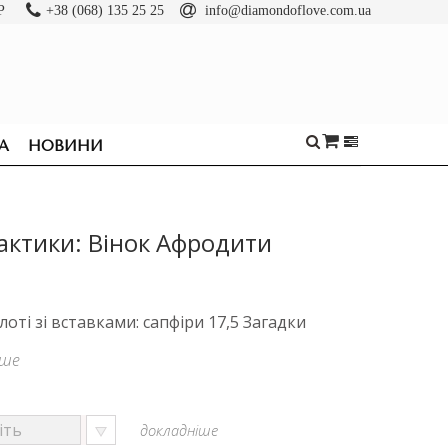
Р
+38 (068) 135 25 25
info@diamondoflove.com.ua
А
НОВИНИ
актики: Вінок Афродити
лоті зі вставками: сапфіри 17,5 Загадки
іше
докладніше
ОБРУЧКИ
КАБЛУЧКИ