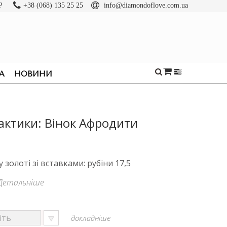
Р
+38 (068) 135 25 25
info@diamondoflove.com.ua
А
НОВИНИ
актики: Вінок Афродити
золоті зі вставками: рубіни 17,5
Детальніше
докладніше
ОБРУЧКИ
КАБЛУЧКИ