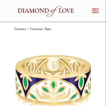
Головна
> Талісман: Віри