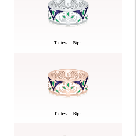
Талісман: Віри
Талісман: Віри