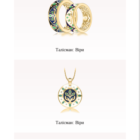
Талісман: Віри
Талісман: Віри