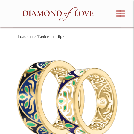
Головна
> Талісман: Віри