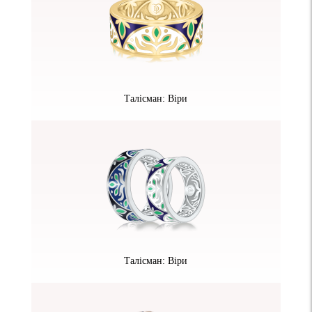
Талісман: Віри
Талісман: Віри