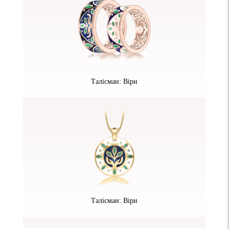
Талісман: Віри
Талісман: Віри