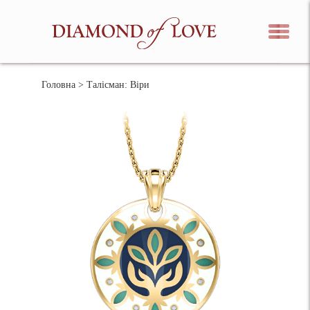
Головна
> Талісман: Віри