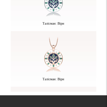
Талісман: Віри
Талісман: Віри