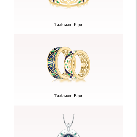
Талісман: Віри
Талісман: Віри