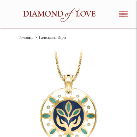
Головна
> Талісман: Віри