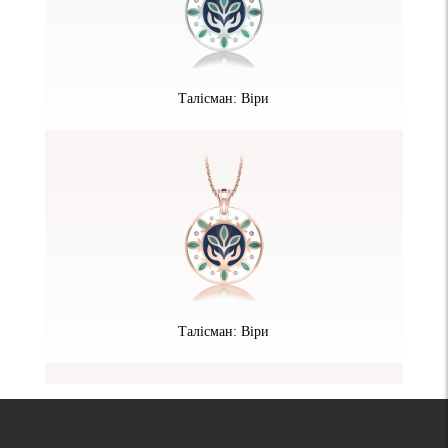
Талісман: Віри
Талісман: Віри