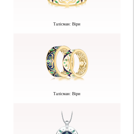
Талісман: Віри
Талісман: Віри